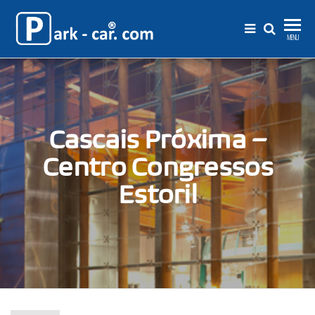
Park-
Sistemas para
MENU
gestão e
Car®.com
controlo de
acessos e
estacionamento
Cascais Próxima –
Centro Congressos
Estoril